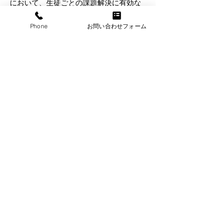
において、生徒ごとの課題解決に有効な
個別指導を基本にした塾にしました。苦
手意識を克服したいけれども、どこから
Phone
お問い合わせフォーム
手をつけたらいいかわからないひとは気
軽に相談してください。必ず力になれる
と思います。そして、保護者の皆様には
お子様の成長を必ず実感できる指導をお
約束いたします。ご期待ください。
佐々木 瑞穂（国語専門塾think 代表）
​2017年まで大手学習塾に勤務していました
（のべ20年。アルバイトも入れると25年に
なります）。小学生低学年から高校生（大学
入試）まで指導経験があります。経験に裏打
ちされた独自のメソッドにもとづき、わかり
やすい指導、効果の出る指導を心がけていま
す。ランニング、登山が趣味です。東北大学
大学院修了（博士前期）。学生時代はフラン
ス語を中心に言語学を学びました。宮城県出
身。
think, All Rights Reserved