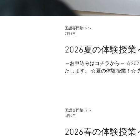
国語専門塾think
7月1日
2026夏の体験授
～お申込みはコチラから～ ☆20
たします。 ☆夏の体験授業！☆ 
別）。国語の読解問題から古文、
日程から期間と時間帯を組み合わ
7/20(月)-25(土) B期：7/27(月)-8/1
⑤18:30-19:50 ⑥20:00-21:20 申し込み状況によっては、一部お申込みいただけない時間帯が出る場合がございます。あらかじめご了承
ください。 お申込み、お問い合
国語専門塾think
3月9日
2026春の体験授