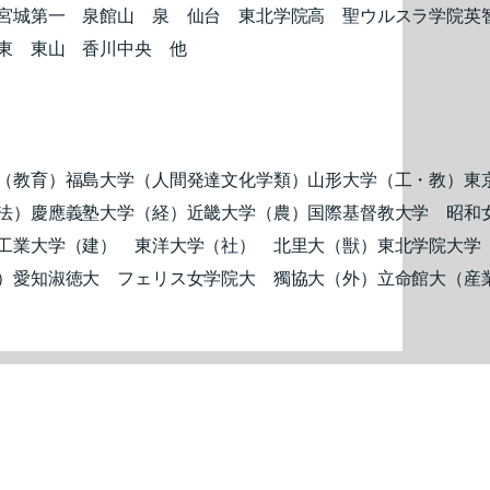
宮城第一 泉館山 泉 仙台 東北学院高 聖ウルスラ学院英
東 東山 香川中央 他
（教育）福島大学（人間発達文化学類）山形大学（工・教）東
法）慶應義塾大学（経）近畿大学（農）国際基督教大学 昭和
工業大学（建） 東洋大学（社） 北里大（獣）東北学院大学
）愛知淑徳大 フェリス女学院大 獨協大（外）立命館大（産