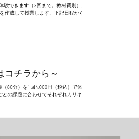
）で体験できます（3回まで。教材費別）。
を作成して授業します。下記日程から期
 A期：3/23(月)-25(水) B
14:00-15:20 ③15:30-16:50 ④17:00-
k.com/spring-exp
みはコチラから～
（80分）を1回4,000円（税込）で体験
ごとの課題に合わせてそれぞれカリキュ
できます。 ※飛び飛びの日程でも対応
から通常授業に入塾された場合、入塾金
5:20 ③15:30-16:50 ④17:00-18:20