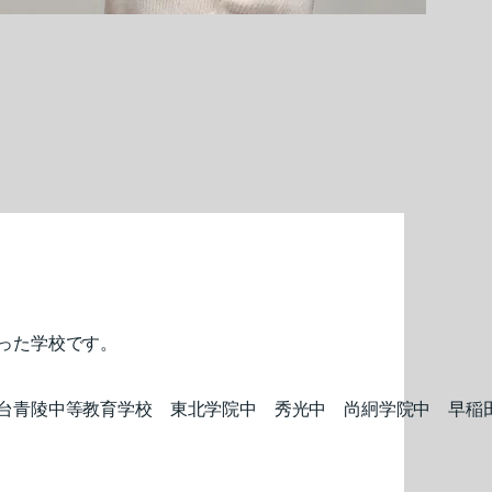
実った学校です。
台青陵中等教育学校 東北学院中 秀光中 尚絅学院中 早稲