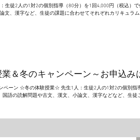
人：生徒2人の1対2の個別指導（80分）を1回4,000円（税込
論文、漢字など、生徒の課題に合わせてそれぞれカリキュラム
ただけます。 ※飛び飛びの日程でも対応可能です。ご相談ください。
4/1(水) D期：4/2(木)-4(土) E期：4/6(月)-8(水) ①12:30-13:50 ②
す。ご了承
リンクからお願いいたします。 ↓↓↓↓ https://www.juku-thin
の体験授業＆冬のキャンペーン～お申込
ャンペーン ☆冬の体験授業☆ 先生1人：生徒2人の1対2の個別指導
。国語の読解問題や古文、漢文、小論文、漢字などなど、生徒
日程から期間と時間帯を組み合わせてお申込みいただくことが
025-26冬のキャンペーン☆ 冬の体験授業後に1月または2月
)-12/27(土) II期：1/5(月)-10(土) ①12:30-13:50 ②14:00-1
いたします。 ↓↓↓↓ https://ww