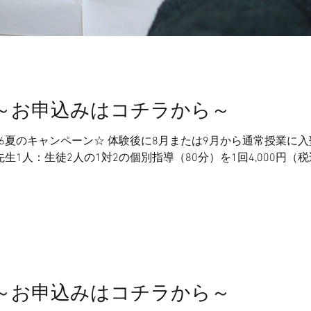
業～お申込みはコチラから～
26夏のキャンペーン☆ 体験後に8月または9月から通常授業に入
先生1人：生徒2人の1対2の個別指導（80分）を1回4,000円
漢文、小論文、漢字など、生徒ごとの課題に合わせてカリキュ
せてお申込みいただけます。 ※飛び飛びの日程でも対応可能で
(土) C期：8/3(月)-8(土) D期：8/17(月)-22(土) ①12:30-13:50 ②14:
わせは下記リンクからお願いいたします。 ↓
業～お申込みはコチラから～