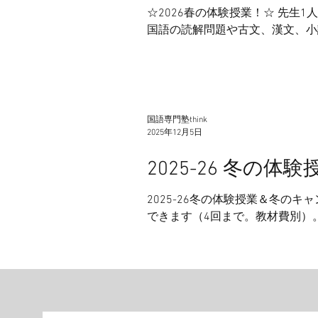
☆2026春の体験授業！☆ 先生1
国語の読解問題や古文、漢文、小
間と時間帯を組み合わせてお申込みい
期：3/26(木)-28(土) C期：3/30(月)-
18:20 ⑤18:30-19:50 ⑥20:00-21:20 (申し込みの状況によっては、一部お申込みいただけない時間帯が出る可能性がございま
ください。) お申込み、お問い合わせは下記
国語専門塾think
2025年12月5日
2025-26 冬
2025-26冬の体験授業＆冬のキ
できます（4回まで。教材費別）
ラムを作成して授業します。下記
可能です。ご相談ください。 ☆2
5,000円を免除いたします。 I期：12/22(月
⑤18:30-19:50 ⑥20:00-21:20 申し込みの状況によっては、お申込みいただけない日程、時間帯がございます。ご了承ください。 お申込
み、お問い合わせは下記リンクからお願い